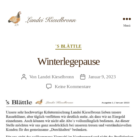
Menü
Landei
Kieselbronn
Kategorien
'S BLÄTTLE
Winterlegepause
Von
Landei Kieselbronn
Januar 9, 2023
Beitragsautor
Beitragsdatum
zu
Keine Kommentare
Winterlegepause